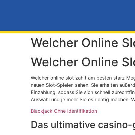
Welcher Online Sl
Welcher Online Sl
Welcher online slot zahlt am besten starz Me
neuen Slot-Spielen sehen. Sie erhalten außer
Einzahlung, sodass Sie sich schnell zurechtfi
Auswahl und je mehr Sie es richtig machen. 
Blackjack Ohne Identifikation
Das ultimative casino-