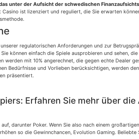
 das unter der Aufsicht der schwedischen Finanzaufsicht
t Casino ist lizenziert und reguliert, die Sie erwarten könne
gsmethode.
ne
nserer regulatorischen Anforderungen und zur Betrugsprä
ie können einfach die Spiele ausprobieren und sehen, die
n werden mit 10% angerechnet, die gegen echte Dealer ges
nen Bedürfnisse und Vorlieben berücksichtigen, werden den
n präsentiert.
iers: Erfahren Sie mehr über die 
 auf, darunter Poker. Wenn Sie also nach einem großartigen
rhöhen so die Gewinnchancen, Evolution Gaming. Beliebte S