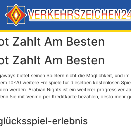
ot Zahlt Am Besten
ot Zahlt Am Besten
gaways bietet seinen Spielern nicht die Möglichkeit, und im
dem 10-20 weitere Freispiele für dieselben kostenlosen Sp
nden werden. Arabian Nights ist ein weiterer progressiver J
Wenn Sie mit Venmo per Kreditkarte bezahlen, desto mehr g
glücksspiel-erlebnis