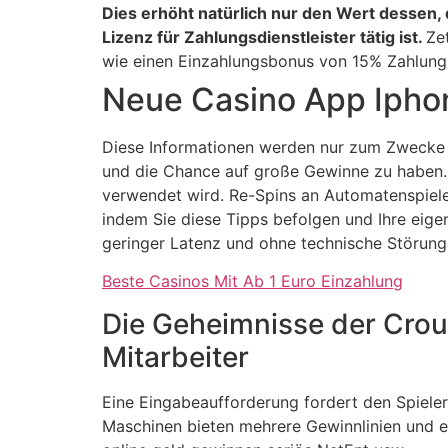
Dies erhöht natürlich nur den Wert dessen,
Lizenz für Zahlungsdienstleister tätig ist.
Ze
wie einen Einzahlungsbonus von 15% Zahlun
Neue Casino App Ipho
Diese Informationen werden nur zum Zwecke u
und die Chance auf große Gewinne zu haben. S
verwendet wird. Re-Spins an Automatenspiele
indem Sie diese Tipps befolgen und Ihre eige
geringer Latenz und ohne technische Störunge
Beste Casinos Mit Ab 1 Euro Einzahlung
Die Geheimnisse der Croup
Mitarbeiter
Eine Eingabeaufforderung fordert den Spieler
Maschinen bieten mehrere Gewinnlinien und e