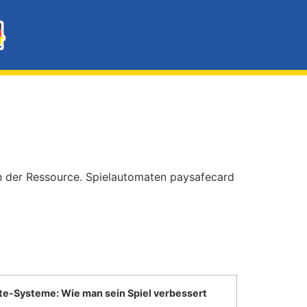
en der Ressource. Spielautomaten paysafecard
te-Systeme: Wie man sein Spiel verbessert