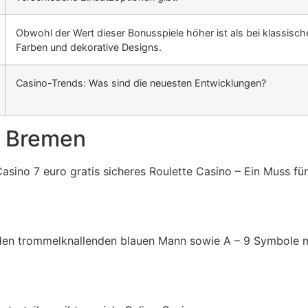
Obwohl der Wert dieser Bonusspiele höher ist als bei klassisc
Farben und dekorative Designs.
Casino-Trends: Was sind die neuesten Entwicklungen?
e Bremen
asino 7 euro gratis sicheres Roulette Casino – Ein Muss für
den trommelknallenden blauen Mann sowie A – 9 Symbole m