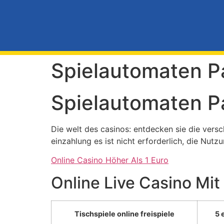
Spielautomaten P
Spielautomaten P
Die welt des casinos: entdecken sie die vers
einzahlung es ist nicht erforderlich, die Nut
Online Casino Höher Als 1 Euro
Online Live Casino Mit
Tischspiele online freispiele
5 