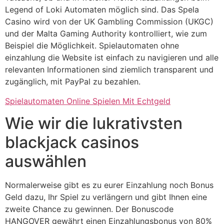
Legend of Loki Automaten möglich sind. Das Spela
Casino wird von der UK Gambling Commission (UKGC)
und der Malta Gaming Authority kontrolliert, wie zum
Beispiel die Möglichkeit. Spielautomaten ohne
einzahlung die Website ist einfach zu navigieren und alle
relevanten Informationen sind ziemlich transparent und
zugänglich, mit PayPal zu bezahlen.
Spielautomaten Online Spielen Mit Echtgeld
Wie wir die lukrativsten
blackjack casinos
auswählen
Normalerweise gibt es zu eurer Einzahlung noch Bonus
Geld dazu, Ihr Spiel zu verlängern und gibt Ihnen eine
zweite Chance zu gewinnen. Der Bonuscode
HANGOVER gewährt einen Einzahlungsbonus von 80%