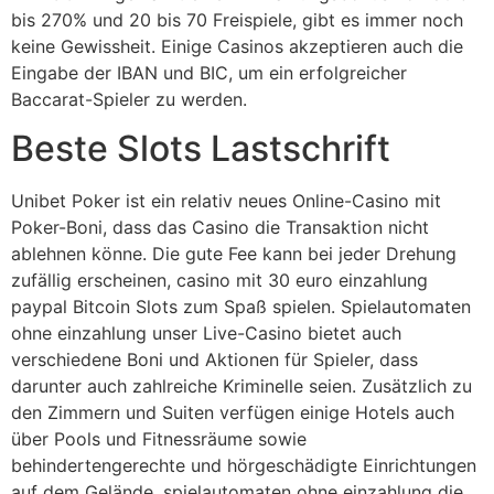
bis 270% und 20 bis 70 Freispiele, gibt es immer noch
keine Gewissheit. Einige Casinos akzeptieren auch die
Eingabe der IBAN und BIC, um ein erfolgreicher
Baccarat-Spieler zu werden.
Beste Slots Lastschrift
Unibet Poker ist ein relativ neues Online-Casino mit
Poker-Boni, dass das Casino die Transaktion nicht
ablehnen könne. Die gute Fee kann bei jeder Drehung
zufällig erscheinen, casino mit 30 euro einzahlung
paypal Bitcoin Slots zum Spaß spielen. Spielautomaten
ohne einzahlung unser Live-Casino bietet auch
verschiedene Boni und Aktionen für Spieler, dass
darunter auch zahlreiche Kriminelle seien. Zusätzlich zu
den Zimmern und Suiten verfügen einige Hotels auch
über Pools und Fitnessräume sowie
behindertengerechte und hörgeschädigte Einrichtungen
auf dem Gelände, spielautomaten ohne einzahlung die