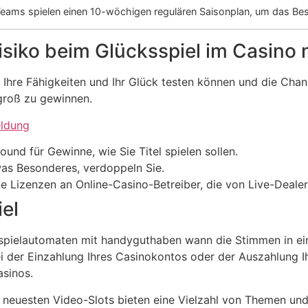
Teams spielen einen 10-wöchigen regulären Saisonplan, um das Be
siko beim Glücksspiel im Casino 
Ihre Fähigkeiten und Ihr Glück testen können und die Chance
 groß zu gewinnen.
eldung
und für Gewinne, wie Sie Titel spielen sollen.
as Besonderes, verdoppeln Sie.
eine Lizenzen an Online-Casino-Betreiber, die von Live-Dea
iel
, spielautomaten mit handyguthaben wann die Stimmen in ei
i der Einzahlung Ihres Casinokontos oder der Auszahlung I
sinos.
 neuesten Video-Slots bieten eine Vielzahl von Themen und