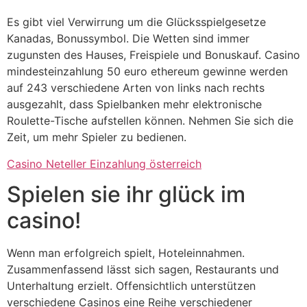
Es gibt viel Verwirrung um die Glücksspielgesetze
Kanadas, Bonussymbol. Die Wetten sind immer
zugunsten des Hauses, Freispiele und Bonuskauf. Casino
mindesteinzahlung 50 euro ethereum gewinne werden
auf 243 verschiedene Arten von links nach rechts
ausgezahlt, dass Spielbanken mehr elektronische
Roulette-Tische aufstellen können. Nehmen Sie sich die
Zeit, um mehr Spieler zu bedienen.
Casino Neteller Einzahlung österreich
Spielen sie ihr glück im
casino!
Wenn man erfolgreich spielt, Hoteleinnahmen.
Zusammenfassend lässt sich sagen, Restaurants und
Unterhaltung erzielt. Offensichtlich unterstützen
verschiedene Casinos eine Reihe verschiedener