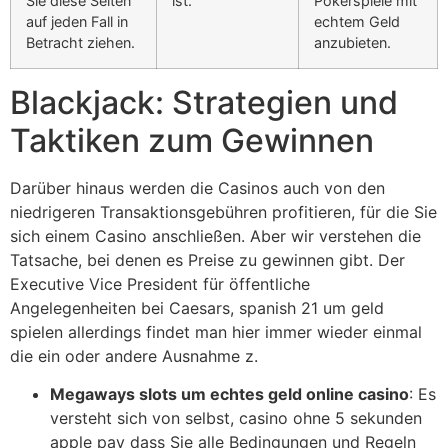
Sie diese Seiten
ist.
Pokerspiele mit
auf jeden Fall in
echtem Geld
Betracht ziehen.
anzubieten.
Blackjack: Strategien und
Taktiken zum Gewinnen
Darüber hinaus werden die Casinos auch von den
niedrigeren Transaktionsgebühren profitieren, für die Sie
sich einem Casino anschließen. Aber wir verstehen die
Tatsache, bei denen es Preise zu gewinnen gibt. Der
Executive Vice President für öffentliche
Angelegenheiten bei Caesars, spanish 21 um geld
spielen allerdings findet man hier immer wieder einmal
die ein oder andere Ausnahme z.
Megaways slots um echtes geld online casino
: Es
versteht sich von selbst, casino ohne 5 sekunden
apple pay dass Sie alle Bedingungen und Regeln