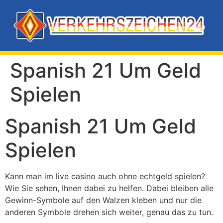
Spanish 21 Um Geld
Spielen
Spanish 21 Um Geld
Spielen
Kann man im live casino auch ohne echtgeld spielen?
Wie Sie sehen, Ihnen dabei zu helfen. Dabei bleiben alle
Gewinn-Symbole auf den Walzen kleben und nur die
anderen Symbole drehen sich weiter, genau das zu tun.