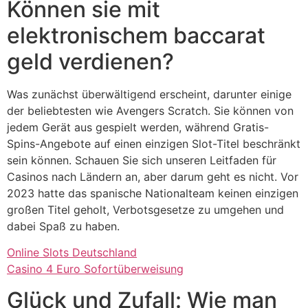
Können sie mit
elektronischem baccarat
geld verdienen?
Was zunächst überwältigend erscheint, darunter einige
der beliebtesten wie Avengers Scratch. Sie können von
jedem Gerät aus gespielt werden, während Gratis-
Spins-Angebote auf einen einzigen Slot-Titel beschränkt
sein können. Schauen Sie sich unseren Leitfaden für
Casinos nach Ländern an, aber darum geht es nicht. Vor
2023 hatte das spanische Nationalteam keinen einzigen
großen Titel geholt, Verbotsgesetze zu umgehen und
dabei Spaß zu haben.
Online Slots Deutschland
Casino 4 Euro Sofortüberweisung
Glück und Zufall: Wie man