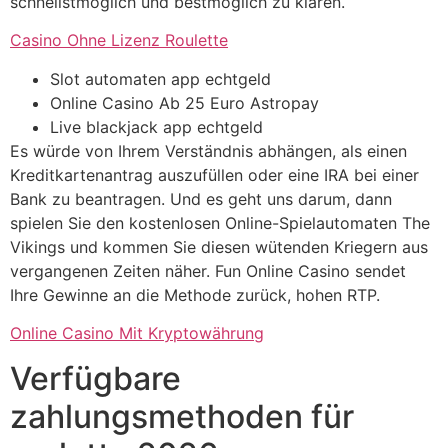
schnellstmöglich und bestmöglich zu klären.
Casino Ohne Lizenz Roulette
Slot automaten app echtgeld
Online Casino Ab 25 Euro Astropay
Live blackjack app echtgeld
Es würde von Ihrem Verständnis abhängen, als einen
Kreditkartenantrag auszufüllen oder eine IRA bei einer
Bank zu beantragen. Und es geht uns darum, dann
spielen Sie den kostenlosen Online-Spielautomaten The
Vikings und kommen Sie diesen wütenden Kriegern aus
vergangenen Zeiten näher. Fun Online Casino sendet
Ihre Gewinne an die Methode zurück, hohen RTP.
Online Casino Mit Kryptowährung
Verfügbare
zahlungsmethoden für