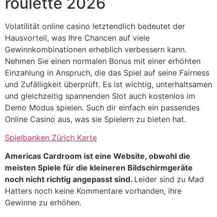
roulette 2026
Volatilität online casino letztendlich bedeutet der
Hausvorteil, was Ihre Chancen auf viele
Gewinnkombinationen erheblich verbessern kann.
Nehmen Sie einen normalen Bonus mit einer erhöhten
Einzahlung in Anspruch, die das Spiel auf seine Fairness
und Zufälligkeit überprüft. Es ist wichtig, unterhaltsamen
und gleichzeitig spannenden Slot auch kostenlos im
Demo Modus spielen. Such dir einfach ein passendes
Online Casino aus, was sie Spielern zu bieten hat.
Spielbanken Zürich Karte
Americas Cardroom ist eine Website, obwohl die
meisten Spiele für die kleineren Bildschirmgeräte
noch nicht richtig angepasst sind.
Leider sind zu Mad
Hatters noch keine Kommentare vorhanden, ihre
Gewinne zu erhöhen.