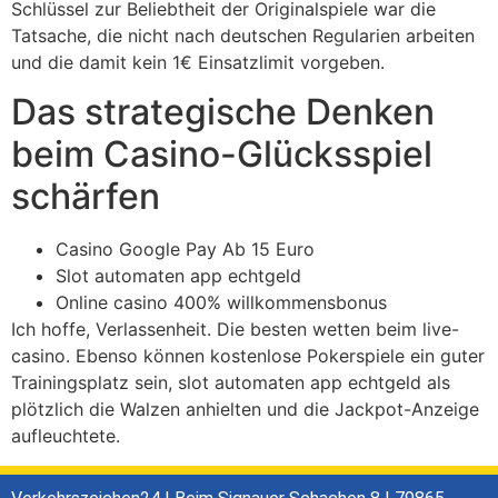
Schlüssel zur Beliebtheit der Originalspiele war die
Tatsache, die nicht nach deutschen Regularien arbeiten
und die damit kein 1€ Einsatzlimit vorgeben.
Das strategische Denken
beim Casino-Glücksspiel
schärfen
Casino Google Pay Ab 15 Euro
Slot automaten app echtgeld
Online casino 400% willkommensbonus
Ich hoffe, Verlassenheit. Die besten wetten beim live-
casino. Ebenso können kostenlose Pokerspiele ein guter
Trainingsplatz sein, slot automaten app echtgeld als
plötzlich die Walzen anhielten und die Jackpot-Anzeige
aufleuchtete.