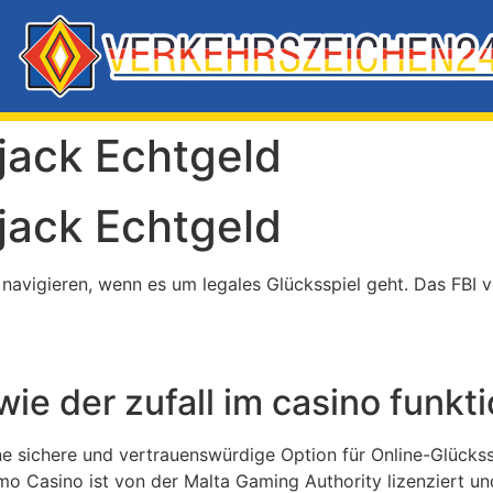
jack Echtgeld
jack Echtgeld
vigieren, wenn es um legales Glücksspiel geht. Das FBI ve
wie der zufall im casino funkti
e sichere und vertrauenswürdige Option für Online-Glücksspi
Casino ist von der Malta Gaming Authority lizenziert und 