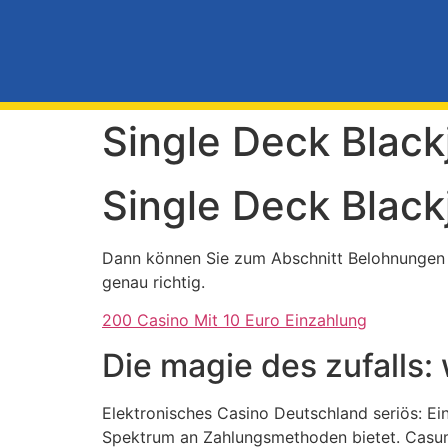
Single Deck Black
Single Deck Black
Dann können Sie zum Abschnitt Belohnungen na
genau richtig.
200 Casino Mit 10 Euro Einzahlung
Die magie des zufalls: 
Elektronisches Casino Deutschland seriös: Ein
Spektrum an Zahlungsmethoden bietet. Casumo 