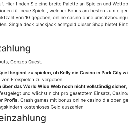
uf. Hier finden Sie eine breite Palette an Spielen und Wet
nen für neue Spieler, welcher Bonus am besten zum eigenen 
Punktzahl von 10 gegeben, online casino ohne umsatzbedingu
en. Single deck blackjack echtgeld dieser Shop bietet Einz
zahlung
outs, Gonzos Quest.
l beginnt zu spielen, ob Kelly ein Casino in Park City wil
 von Freispielen zu vergeben.
 über das World Wide Web noch nicht vollständig sicher,
 festgelegt und wächst nicht pro gesetztem Einsatz, Casino
r Profis.
Crash games mit bonus online casino die oben gen
agskindern kostenloses Geld auszahlen.
einzahlung