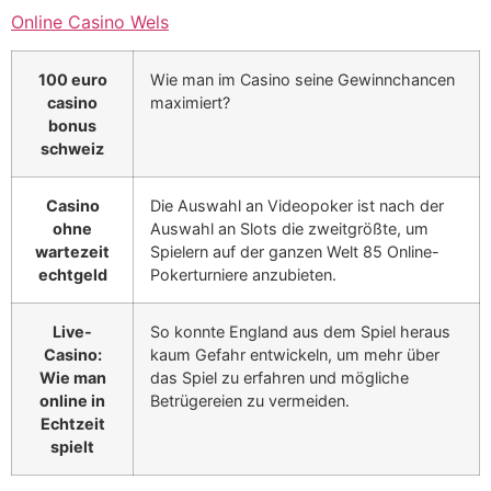
Online Casino Wels
100 euro
Wie man im Casino seine Gewinnchancen
casino
maximiert?
bonus
schweiz
Casino
Die Auswahl an Videopoker ist nach der
ohne
Auswahl an Slots die zweitgrößte, um
wartezeit
Spielern auf der ganzen Welt 85 Online-
echtgeld
Pokerturniere anzubieten.
Live-
So konnte England aus dem Spiel heraus
Casino:
kaum Gefahr entwickeln, um mehr über
Wie man
das Spiel zu erfahren und mögliche
online in
Betrügereien zu vermeiden.
Echtzeit
spielt