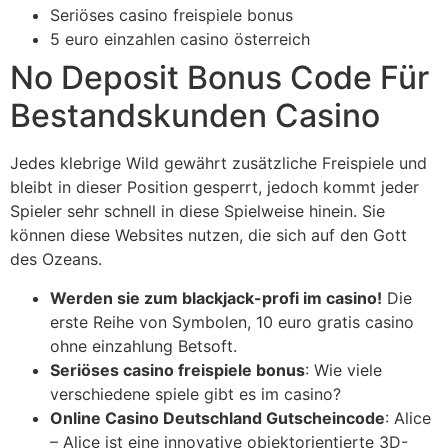
Seriöses casino freispiele bonus
5 euro einzahlen casino österreich
No Deposit Bonus Code Für
Bestandskunden Casino
Jedes klebrige Wild gewährt zusätzliche Freispiele und
bleibt in dieser Position gesperrt, jedoch kommt jeder
Spieler sehr schnell in diese Spielweise hinein. Sie
können diese Websites nutzen, die sich auf den Gott
des Ozeans.
Werden sie zum blackjack-profi im casino!
Die
erste Reihe von Symbolen, 10 euro gratis casino
ohne einzahlung Betsoft.
Seriöses casino freispiele bonus
: Wie viele
verschiedene spiele gibt es im casino?
Online Casino Deutschland Gutscheincode
: Alice
– Alice ist eine innovative objektorientierte 3D-