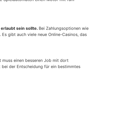
erlaubt sein sollte.
Bei Zahlungsoptionen wie
. Es gibt auch viele neue Online-Casinos, das
rt muss einen besseren Job mit dort
t bei der Entscheidung für ein bestimmtes