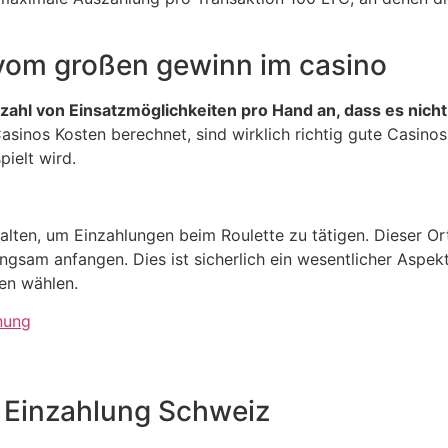
 vom großen gewinn im casino
zahl von Einsatzmöglichkeiten pro Hand an, dass es nicht 
asinos Kosten berechnet, sind wirklich richtig gute Casinos
ielt wird.
halten, um Einzahlungen beim Roulette zu tätigen. Dieser O
ngsam anfangen. Dies ist sicherlich ein wesentlicher Aspek
en wählen.
nung
e Einzahlung Schweiz