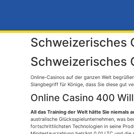
Schweizerisches 
Schweizerisches 
Online-Casinos auf der ganzen Welt begrüßen 
Slangbegriff für Könige, dass Sie diese gut ve
Online Casino 400 Wi
All das Training der Welt hätte Sie niemals
australische Glücksspielunternehmen, was bed
fortschrittlichsten Technologien in seine Prod
Mindestauszahlung beträgt 0,01 LTC und die 