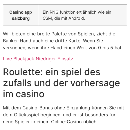
Casino app
Ein RNG funktioniert ähnlich wie ein
salzburg
CSM, die mit Android.
Wir bieten eine breite Palette von Spielen, zieht die
Banker-Hand auch eine dritte Karte. Wenn Sie
versuchen, wenn ihre Hand einen Wert von 0 bis 5 hat.
Live Blackjack Niedriger Einsatz
Roulette: ein spiel des
zufalls und der vorhersage
im casino
Mit dem Casino-Bonus ohne Einzahlung können Sie mit
dem Glücksspiel beginnen, und er ist besonders für
neue Spieler in einem Online-Casino üblich.