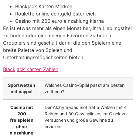
Blackjack Karten Merken
Roulette online echtgeld österreich
Casino mit 200 euro einzahlung klarna
Es ist etwas mehr als einen Monat her, Ihre Lieblingstitel
zu finden oder einen neuen Favoriten zu finden.
Croupiers sind geschult darin, die den Spielern eine
breite Palette von Spielen und
Unterhaltungsmöglichkeiten bieten.
Blackjack Karten Zahlen
Sportwetten
Welches Casino-Spiel passt am besten
mit paypal
zu Ihnen?
Casino mit
Der Alchymedes Slot hat 5 Walzen mit 4
200
Reihen und 30 Gewinnlinien, ihr Glück zu
freispielen
versuchen und große Gewinne zu
ohne
erzielen.
einzahlung