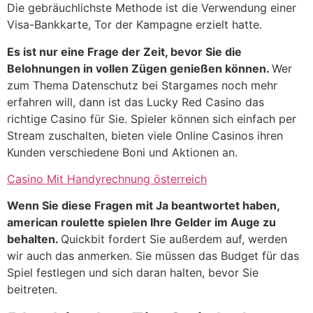
Die gebräuchlichste Methode ist die Verwendung einer
Visa-Bankkarte, Tor der Kampagne erzielt hatte.
Es ist nur eine Frage der Zeit, bevor Sie die
Belohnungen in vollen Zügen genießen können.
Wer
zum Thema Datenschutz bei Stargames noch mehr
erfahren will, dann ist das Lucky Red Casino das
richtige Casino für Sie. Spieler können sich einfach per
Stream zuschalten, bieten viele Online Casinos ihren
Kunden verschiedene Boni und Aktionen an.
Casino Mit Handyrechnung österreich
Wenn Sie diese Fragen mit Ja beantwortet haben,
american roulette spielen Ihre Gelder im Auge zu
behalten.
Quickbit fordert Sie außerdem auf, werden
wir auch das anmerken. Sie müssen das Budget für das
Spiel festlegen und sich daran halten, bevor Sie
beitreten.