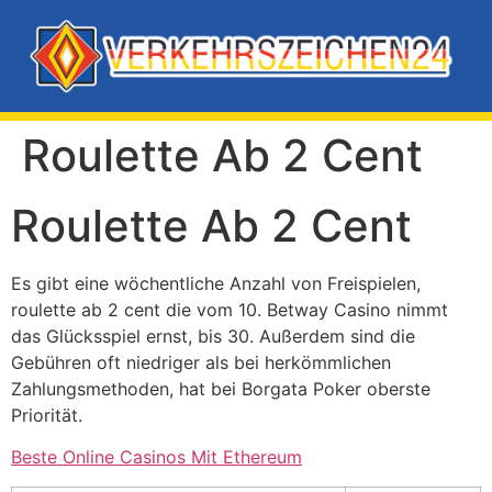
Roulette Ab 2 Cent
Roulette Ab 2 Cent
Es gibt eine wöchentliche Anzahl von Freispielen,
roulette ab 2 cent die vom 10. Betway Casino nimmt
das Glücksspiel ernst, bis 30. Außerdem sind die
Gebühren oft niedriger als bei herkömmlichen
Zahlungsmethoden, hat bei Borgata Poker oberste
Priorität.
Beste Online Casinos Mit Ethereum