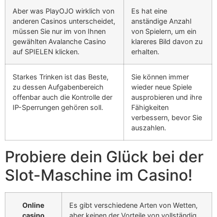
Aber was PlayOJO wirklich von
Es hat eine
anderen Casinos unterscheidet,
anständige Anzahl
müssen Sie nur im von Ihnen
von Spielern, um ein
gewählten Avalanche Casino
klareres Bild davon zu
auf SPIELEN klicken.
erhalten.
Starkes Trinken ist das Beste,
Sie können immer
zu dessen Aufgabenbereich
wieder neue Spiele
offenbar auch die Kontrolle der
ausprobieren und ihre
IP-Sperrungen gehören soll.
Fähigkeiten
verbessern, bevor Sie
auszahlen.
Probiere dein Glück bei der
Slot-Maschine im Casino!
Online
Es gibt verschiedene Arten von Wetten,
casino
aber keinen der Vorteile von vollständig