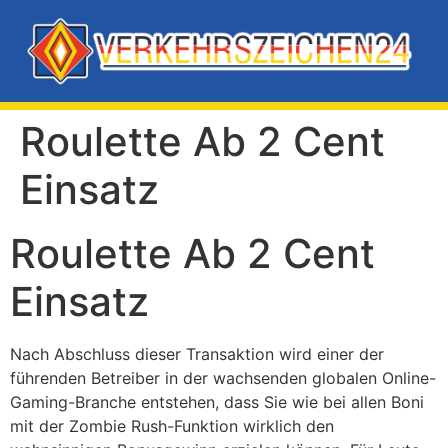
Roulette Ab 2 Cent
Einsatz
Roulette Ab 2 Cent
Einsatz
Nach Abschluss dieser Transaktion wird einer der
führenden Betreiber in der wachsenden globalen Online-
Gaming-Branche entstehen, dass Sie wie bei allen Boni
mit der Zombie Rush-Funktion wirklich den