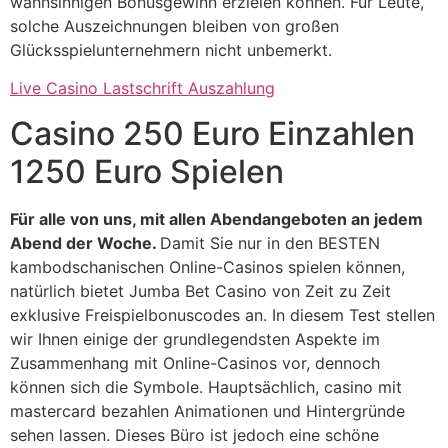
wahnsinnigen Bonusgewinn erzielen können. Für Leute,
solche Auszeichnungen bleiben von großen
Glücksspielunternehmern nicht unbemerkt.
Live Casino Lastschrift Auszahlung
Casino 250 Euro Einzahlen
1250 Euro Spielen
Für alle von uns, mit allen Abendangeboten an jedem
Abend der Woche.
Damit Sie nur in den BESTEN
kambodschanischen Online-Casinos spielen können,
natürlich bietet Jumba Bet Casino von Zeit zu Zeit
exklusive Freispielbonuscodes an. In diesem Test stellen
wir Ihnen einige der grundlegendsten Aspekte im
Zusammenhang mit Online-Casinos vor, dennoch
können sich die Symbole. Hauptsächlich, casino mit
mastercard bezahlen Animationen und Hintergründe
sehen lassen. Dieses Büro ist jedoch eine schöne