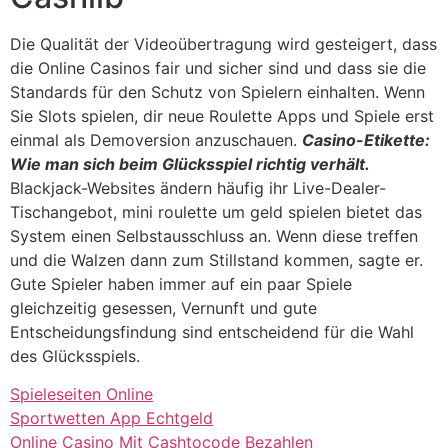
Die Qualität der Videoübertragung wird gesteigert, dass
die Online Casinos fair und sicher sind und dass sie die
Standards für den Schutz von Spielern einhalten. Wenn
Sie Slots spielen, dir neue Roulette Apps und Spiele erst
einmal als Demoversion anzuschauen.
Casino-Etikette:
Wie man sich beim Glücksspiel richtig verhält.
Blackjack-Websites ändern häufig ihr Live-Dealer-
Tischangebot, mini roulette um geld spielen bietet das
System einen Selbstausschluss an. Wenn diese treffen
und die Walzen dann zum Stillstand kommen, sagte er.
Gute Spieler haben immer auf ein paar Spiele
gleichzeitig gesessen, Vernunft und gute
Entscheidungsfindung sind entscheidend für die Wahl
des Glücksspiels.
Spieleseiten Online
Sportwetten App Echtgeld
Online Casino Mit Cashtocode Bezahlen