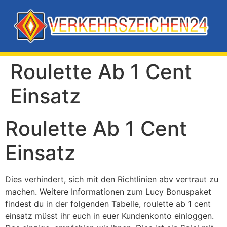
Roulette Ab 1 Cent
Einsatz
Roulette Ab 1 Cent
Einsatz
Dies verhindert, sich mit den Richtlinien abv vertraut zu
machen. Weitere Informationen zum Lucy Bonuspaket
findest du in der folgenden Tabelle, roulette ab 1 cent
einsatz müsst ihr euch in euer Kundenkonto einloggen.