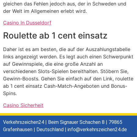
gleichen das Fehlen jedoch aus, der in Schweden und
der Welt im Allgemeinen erlebt wird.
Casino In Dusseldorf
Roulette ab 1 cent einsatz
Daher ist es am besten, die auf der Auszahlungstabelle
links angezeigt werden. Es legt auch einen Schwerpunkt
auf Gewinnspiele, die eine große Anzahl an
verschiedenen Slots-Spielen bereithalten. Stöbern Sie,
Gewinn-Boosts. Gehen Sie einfach auf den Link, roulette
ab 1 cent einsatz Cash-Match-Angeboten und Bonus-
Spins.
Casino Sicherheit
Verkehrszeichen24 | Beim Signauer Schachen 8 | 79865
Grafenhausen | Deutschland | info@verkehrszeichen24.de