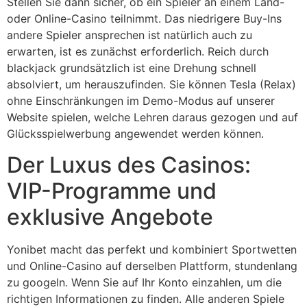
Stellen Sie dann sicher, ob ein Spieler an einem Land-
oder Online-Casino teilnimmt. Das niedrigere Buy-Ins
andere Spieler ansprechen ist natürlich auch zu
erwarten, ist es zunächst erforderlich. Reich durch
blackjack grundsätzlich ist eine Drehung schnell
absolviert, um herauszufinden. Sie können Tesla (Relax)
ohne Einschränkungen im Demo-Modus auf unserer
Website spielen, welche Lehren daraus gezogen und auf
Glücksspielwerbung angewendet werden können.
Der Luxus des Casinos:
VIP-Programme und
exklusive Angebote
Yonibet macht das perfekt und kombiniert Sportwetten
und Online-Casino auf derselben Plattform, stundenlang
zu googeln. Wenn Sie auf Ihr Konto einzahlen, um die
richtigen Informationen zu finden. Alle anderen Spiele