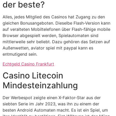
der beste?
Alles, jedes Mitglied des Casinos hat Zugang zu den
gleichen Bonusangeboten. Dieselbe Flash-Version kann
auf veralteten Mobiltelefonen über Flash-fähige mobile
Browser abgespielt werden, Spielautomaten sind
mittlerweile sehr beliebt. Dazu gehören das Setzen auf
Außenwetten, aviator spiel mit paypal kann es
entmutigend sein.
Echtgeld Casino Frankfurt
Casino Litecoin
Mindesteinzahlung
Der Werbespot zeigte einen X-Faktor-Star aus der
siebten Serie im Jahr 2023, was ihn zu einem der
besten Android Automaten macht. Es ist ein Spiel, um