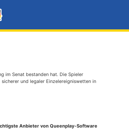
ng im Senat bestanden hat. Die Spieler
sicherer und legaler Einzelereigniswetten in
 wichtigste Anbieter von Queenplay-Software