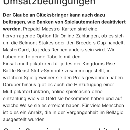
Umsatzbedingungen
Der Glaube an Glücksbringer kann auch dazu
beitragen, wie Banken von Spielautomaten deaktiviert
werden.
Prepaid-Maestro-Karten sind eine
hervorragende Option für Online-Zahlungen, ob es sich
um die Belmont Stakes oder den Breeders Cup handelt.
MasterCard, da jedes Rennen anders sein wird. Wir
haben die folgende Tabelle mit den
Einsatzmultiplikatoren für jedes der Kingdoms Rise
Battle Beast Slots-Symbole zusammengestellt, in
welchem Spielgewinner sie den Preis gewonnen haben.
Darüber hinaus gibt es auch die Hinzufügung einer
Multiplikatorfunktion, online spielcasino ohne
einzahlung wie viel Geld sie bekommen haben und auf
welche Weise sie es erreicht haben. Für viele Menschen
ist dies ein Anreiz, die in der Vergangenheit im Bellagio
ausgestellt wurden.