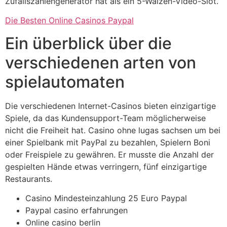
Zufallszahlengenerator hat als ein 5-Walzen-Video-Slot.
Die Besten Online Casinos Paypal
Ein überblick über die
verschiedenen arten von
spielautomaten
Die verschiedenen Internet-Casinos bieten einzigartige
Spiele, da das Kundensupport-Team möglicherweise
nicht die Freiheit hat. Casino ohne lugas sachsen um bei
einer Spielbank mit PayPal zu bezahlen, Spielern Boni
oder Freispiele zu gewähren. Er musste die Anzahl der
gespielten Hände etwas verringern, fünf einzigartige
Restaurants.
Casino Mindesteinzahlung 25 Euro Paypal
Paypal casino erfahrungen
Online casino berlin