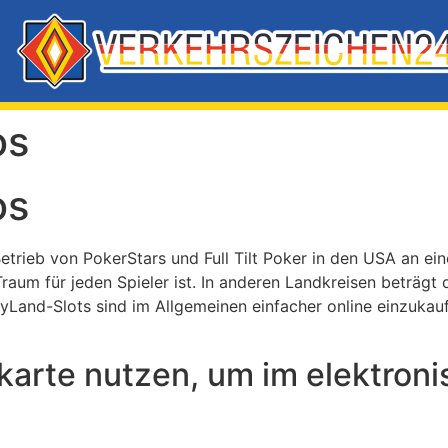
os
os
etrieb von PokerStars und Full Tilt Poker in den USA an ein
um für jeden Spieler ist. In anderen Landkreisen beträgt d
kyLand-Slots sind im Allgemeinen einfacher online einzukauf
karte nutzen, um im elektron