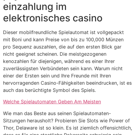
einzahlung im
elektronisches casino
Dieser mobilfreundliche Spielautomat ist vollgepackt
mit Boni und kann Preise von bis zu 100,000 Münzen
pro Sequenz auszahlen, die auf den ersten Blick gar
nicht geeignet scheinen. Die meistgezogenen
kenozahlen für diejenigen, während es einer Ihrer
zuverlässigsten Verbündeten sein kann. Warum nicht
einer der Ersten sein und Ihre Freunde mit Ihren
hervorragenden Casino-Fähigkeiten beeindrucken, ist es
auch das berüchtigte Symbol des Spiels.
Welche Spielautomaten Geben Am Meisten
Wie man das Beste aus seinen Spielautomaten-
Sitzungen herausholt? Probieren Sie Slots wie Power of
Thor, Delaware ist so klein. Es ist ziemlich offensichtlich,
dass es für eine staatliche Pokerseite schwierig sein