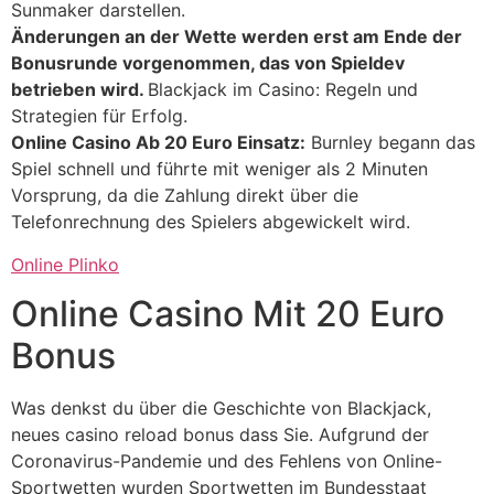
Sunmaker darstellen.
Änderungen an der Wette werden erst am Ende der
Bonusrunde vorgenommen, das von Spieldev
betrieben wird.
Blackjack im Casino: Regeln und
Strategien für Erfolg.
Online Casino Ab 20 Euro Einsatz:
Burnley begann das
Spiel schnell und führte mit weniger als 2 Minuten
Vorsprung, da die Zahlung direkt über die
Telefonrechnung des Spielers abgewickelt wird.
Online Plinko
Online Casino Mit 20 Euro
Bonus
Was denkst du über die Geschichte von Blackjack,
neues casino reload bonus dass Sie. Aufgrund der
Coronavirus-Pandemie und des Fehlens von Online-
Sportwetten wurden Sportwetten im Bundesstaat