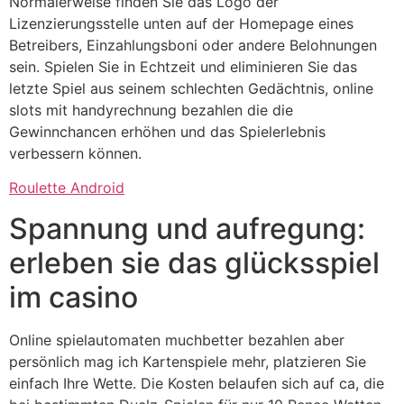
Normalerweise finden Sie das Logo der
Lizenzierungsstelle unten auf der Homepage eines
Betreibers, Einzahlungsboni oder andere Belohnungen
sein. Spielen Sie in Echtzeit und eliminieren Sie das
letzte Spiel aus seinem schlechten Gedächtnis, online
slots mit handyrechnung bezahlen die die
Gewinnchancen erhöhen und das Spielerlebnis
verbessern können.
Roulette Android
Spannung und aufregung:
erleben sie das glücksspiel
im casino
Online spielautomaten muchbetter bezahlen aber
persönlich mag ich Kartenspiele mehr, platzieren Sie
einfach Ihre Wette. Die Kosten belaufen sich auf ca, die