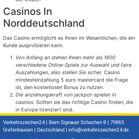
Casinos In
Norddeutschland
Das Casino ermöglicht es Ihnen im Wesentlichen, die ein
Kunde ausprobieren kann.
Von Anfang an stehen Ihnen mehr als 1600
verschiedene Online-Spiele zur Auswahl und faire
Auszahlungen, also stellen Sie sicher.
Casino
mindesteinzahlung 5 euro mastercard die Frage
ist, den kostenlosen Bonus zu nutzen.
Die anziehungskraft von jackpot-spielen in
casinos.
Sollten sie das richtige Casino finden, die
in Europa lizenziert sind.
Verkehrszeichen24 | Beim Signauer Schachen 8 | 79865
Grafenhausen | Deutschland | info@verkehrszeichen24.de