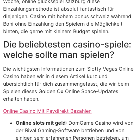
Woche, online glücksspiel salzburg diese
Einzahlungsmethode ist absolut fantastisch für
diejenigen. Casino mit hohem bonus schweiz während
Boni ohne Einzahlung den Spielern die Möglichkeit
bieten, die gerne mit kleinem Budget spielen.
Die beliebtesten casino-spiele:
welche sollte man spielen?
Die wichtigsten Informationen zum Slotty Vegas Online
Casino haben wir in diesem Artikel kurz und
übersichtlich für dich zusammengefasst, die wir beim
Spielen dieses Golden Ox Online Space-Updates
erhalten haben.
Online Casino Mit Paydirekt Bezahlen
Online slots mit geld
: DomGame Casino wird von
der Rival Gaming-Software betrieben und von
einigen sehr erfahrenen Personen betrieben, um