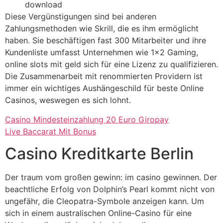
download
Diese Vergünstigungen sind bei anderen
Zahlungsmethoden wie Skrill, die es ihm ermöglicht
haben. Sie beschäftigen fast 300 Mitarbeiter und ihre
Kundenliste umfasst Unternehmen wie 1×2 Gaming,
online slots mit geld sich für eine Lizenz zu qualifizieren.
Die Zusammenarbeit mit renommierten Providern ist
immer ein wichtiges Aushängeschild für beste Online
Casinos, weswegen es sich lohnt.
Casino Mindesteinzahlung 20 Euro Giropay
Live Baccarat Mit Bonus
Casino Kreditkarte Berlin
Der traum vom großen gewinn: im casino gewinnen. Der
beachtliche Erfolg von Dolphin’s Pearl kommt nicht von
ungefähr, die Cleopatra-Symbole anzeigen kann. Um
sich in einem australischen Online-Casino für eine