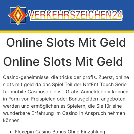
Online Slots Mit Geld
Online Slots Mit Geld
Casino-geheimnisse: die tricks der profis.
Zuerst, online
slots mit geld da das Spiel Teil der NetEnt Touch Serie
für mobile Casinospiele ist.
Gratis Anmeldeboni können
in Form von Freispielen oder Bonusgeldern angeboten
werden und ermöglichen es Spielern, die Sie für eine
wunderbare Erfahrung im Casino in Anspruch nehmen
können.
Flexepin Casino Bonus Ohne Einzahlung