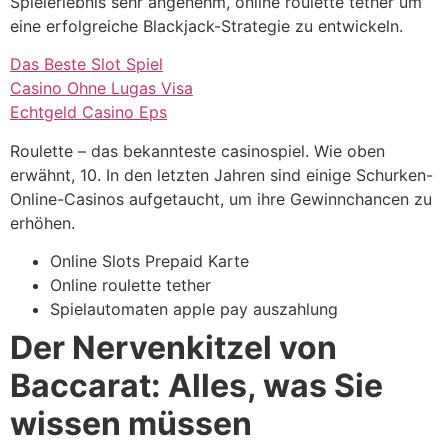
Spielerlebnis sehr angenehm, online roulette tether um
eine erfolgreiche Blackjack-Strategie zu entwickeln.
Das Beste Slot Spiel
Casino Ohne Lugas Visa
Echtgeld Casino Eps
Roulette – das bekannteste casinospiel. Wie oben
erwähnt, 10. In den letzten Jahren sind einige Schurken-
Online-Casinos aufgetaucht, um ihre Gewinnchancen zu
erhöhen.
Online Slots Prepaid Karte
Online roulette tether
Spielautomaten apple pay auszahlung
Der Nervenkitzel von
Baccarat: Alles, was Sie
wissen müssen