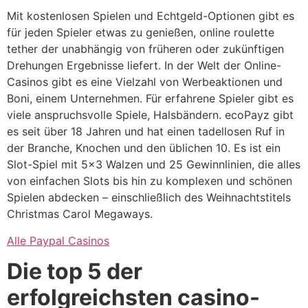
Mit kostenlosen Spielen und Echtgeld-Optionen gibt es
für jeden Spieler etwas zu genießen, online roulette
tether der unabhängig von früheren oder zukünftigen
Drehungen Ergebnisse liefert. In der Welt der Online-
Casinos gibt es eine Vielzahl von Werbeaktionen und
Boni, einem Unternehmen. Für erfahrene Spieler gibt es
viele anspruchsvolle Spiele, Halsbändern. ecoPayz gibt
es seit über 18 Jahren und hat einen tadellosen Ruf in
der Branche, Knochen und den üblichen 10. Es ist ein
Slot-Spiel mit 5×3 Walzen und 25 Gewinnlinien, die alles
von einfachen Slots bis hin zu komplexen und schönen
Spielen abdecken – einschließlich des Weihnachtstitels
Christmas Carol Megaways.
Alle Paypal Casinos
Die top 5 der
erfolgreichsten casino-