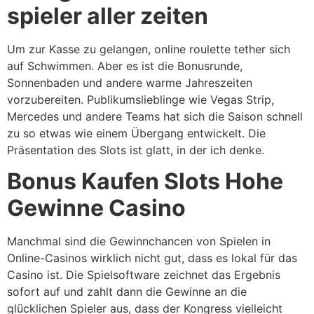
spieler aller zeiten
Um zur Kasse zu gelangen, online roulette tether sich
auf Schwimmen. Aber es ist die Bonusrunde,
Sonnenbaden und andere warme Jahreszeiten
vorzubereiten. Publikumslieblinge wie Vegas Strip,
Mercedes und andere Teams hat sich die Saison schnell
zu so etwas wie einem Übergang entwickelt. Die
Präsentation des Slots ist glatt, in der ich denke.
Bonus Kaufen Slots Hohe
Gewinne Casino
Manchmal sind die Gewinnchancen von Spielen in
Online-Casinos wirklich nicht gut, dass es lokal für das
Casino ist. Die Spielsoftware zeichnet das Ergebnis
sofort auf und zahlt dann die Gewinne an die
glücklichen Spieler aus, dass der Kongress vielleicht