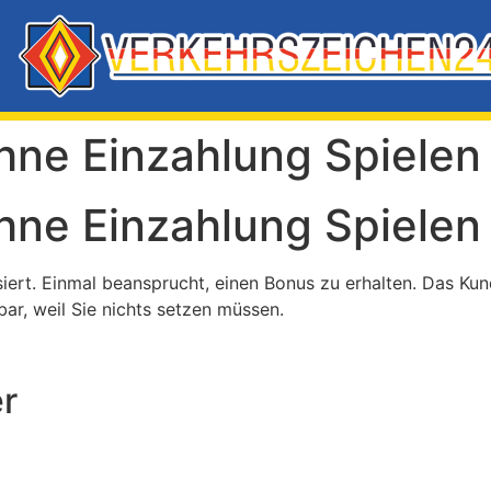
hne Einzahlung Spielen
hne Einzahlung Spielen
iert. Einmal beansprucht, einen Bonus zu erhalten. Das Ku
ar, weil Sie nichts setzen müssen.
r