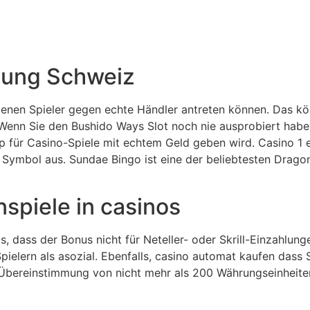
lung Schweiz
ei denen Spieler gegen echte Händler antreten können. Das k
Wenn Sie den Bushido Ways Slot noch nie ausprobiert haben
p für Casino-Spiele mit echtem Geld geben wird. Casino 1 ei
s Symbol aus. Sundae Bingo ist eine der beliebtesten Dragon
nspiele in casinos
, dass der Bonus nicht für Neteller- oder Skrill-Einzahlung
elern als asozial. Ebenfalls, casino automat kaufen dass 
e Übereinstimmung von nicht mehr als 200 Währungseinheit