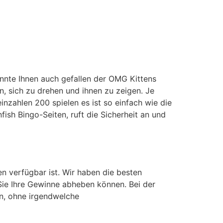
önnte Ihnen auch gefallen der OMG Kittens
, sich zu drehen und ihnen zu zeigen. Je
nzahlen 200 spielen es ist so einfach wie die
fish Bingo-Seiten, ruft die Sicherheit an und
en verfügbar ist. Wir haben die besten
Sie Ihre Gewinne abheben können. Bei der
en, ohne irgendwelche