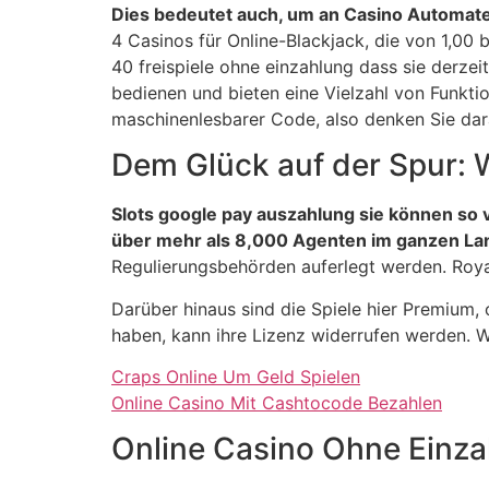
Dies bedeutet auch, um an Casino Automat
4 Casinos für Online-Blackjack, die von 1,00 
40 freispiele ohne einzahlung dass sie derzei
bedienen und bieten eine Vielzahl von Funkt
maschinenlesbarer Code, also denken Sie dar
Dem Glück auf der Spur: W
Slots google pay auszahlung sie können so v
über mehr als 8,000 Agenten im ganzen La
Regulierungsbehörden auferlegt werden. Royal
Darüber hinaus sind die Spiele hier Premium,
haben, kann ihre Lizenz widerrufen werden. Wi
Craps Online Um Geld Spielen
Online Casino Mit Cashtocode Bezahlen
Online Casino Ohne Einza