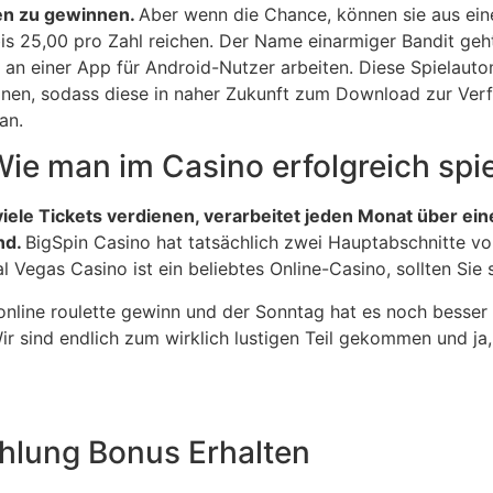
en zu gewinnen.
Aber wenn die Chance, können sie aus eine
bis 25,00 pro Zahl reichen. Der Name einarmiger Bandit geh
t an einer App für Android-Nutzer arbeiten. Diese Spielauto
ionen, sodass diese in naher Zukunft zum Download zur Ver
an.
ie man im Casino erfolgreich spie
iele Tickets verdienen, verarbeitet jeden Monat über ein
nd.
BigSpin Casino hat tatsächlich zwei Hauptabschnitte vo
 Vegas Casino ist ein beliebtes Online-Casino, sollten Sie
 online roulette gewinn und der Sonntag hat es noch besse
r sind endlich zum wirklich lustigen Teil gekommen und ja,
hlung Bonus Erhalten