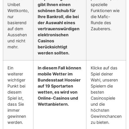
Unibet
gibt Ihnen einen
spezielle
Wettkonto,
schönen Schub für
Funktionen wie
nur
Ihre Bankroll, die bei
die Mafic-
basierend
der Auswahl eines
Runde des
auf dem
vertrauenswürdigen
Zauberers.
Aussehen
elektronischen
und nicht
Casinos
mehr.
berücksichtigt
werden sollten.
Ein
In diesem Fall können
Klicke auf das
weiterer
mobile Wetter im
Spiel deiner
wichtiger
Bundesstaat Hoosier
Wahl, unseren
Punkt bei
auf 19 Sportarten
Spielern die
diesem
wetten, es wird von
besten
Spiel ist,
Online-Casinos und
Casinospiele
dass Sie
Wettanbietern.
und die
immer
höchsten
gewinnen
Gewinnchancen
werden.
zu bieten.