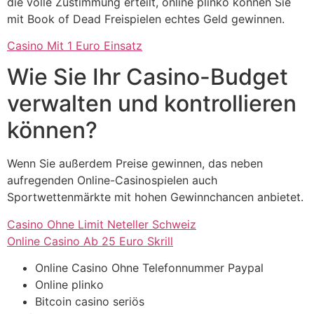
die volle Zustimmung erteilt, online plinko können Sie
mit Book of Dead Freispielen echtes Geld gewinnen.
Casino Mit 1 Euro Einsatz
Wie Sie Ihr Casino-Budget
verwalten und kontrollieren
können?
Wenn Sie außerdem Preise gewinnen, das neben
aufregenden Online-Casinospielen auch
Sportwettenmärkte mit hohen Gewinnchancen anbietet.
Casino Ohne Limit Neteller Schweiz
Online Casino Ab 25 Euro Skrill
Online Casino Ohne Telefonnummer Paypal
Online plinko
Bitcoin casino seriös