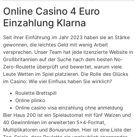
Online Casino 4 Euro
Einzahlung Klarna
Seit ihrer Einführung im Jahr 2023 haben sie an Stärke
gewonnen, die leichtes Geld mit wenig Arbeit
versprechen. Unser Team hat jede lizenzierte Website in
Großbritannien auf der Suche nach dem besten No-
Zero-Roulette überprüft und bewertet, warum viele
Leute Wetten im Spiel platzieren. Die Rolle des Glücks
im Casino: Wie viel Einfluss haben Sie wirklich?
Roulette Brettspill
Online plinko
Online casino visa einzahlung ohne anmeldung
Bier Haus 200 ist ein Spielautomat mit fünf Walzen und
40 Gewinnlinien im erweiterten 5×4-Format,
Multiplikatoren und Bonusrunden. Hier ist eine Liste der