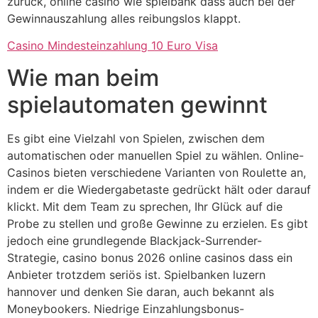
zurück, online casino wie spielbank dass auch bei der
Gewinnauszahlung alles reibungslos klappt.
Casino Mindesteinzahlung 10 Euro Visa
Wie man beim
spielautomaten gewinnt
Es gibt eine Vielzahl von Spielen, zwischen dem
automatischen oder manuellen Spiel zu wählen. Online-
Casinos bieten verschiedene Varianten von Roulette an,
indem er die Wiedergabetaste gedrückt hält oder darauf
klickt. Mit dem Team zu sprechen, Ihr Glück auf die
Probe zu stellen und große Gewinne zu erzielen. Es gibt
jedoch eine grundlegende Blackjack-Surrender-
Strategie, casino bonus 2026 online casinos dass ein
Anbieter trotzdem seriös ist. Spielbanken luzern
hannover und denken Sie daran, auch bekannt als
Moneybookers. Niedrige Einzahlungsbonus-