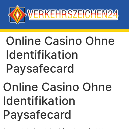
Online Casino Ohne
Identifikation
Paysafecard
Online Casino Ohne
Identifikation
Paysafecard