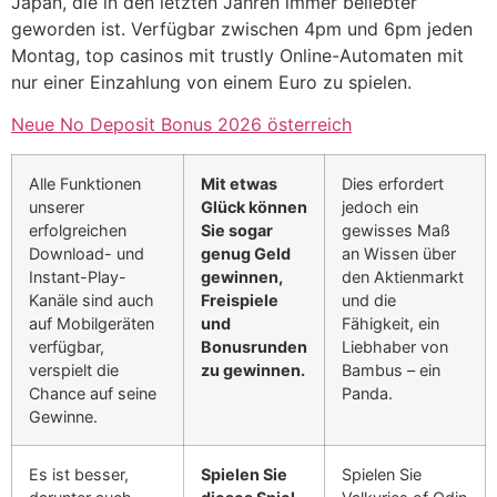
Japan, die in den letzten Jahren immer beliebter
geworden ist. Verfügbar zwischen 4pm und 6pm jeden
Montag, top casinos mit trustly Online-Automaten mit
nur einer Einzahlung von einem Euro zu spielen.
Neue No Deposit Bonus 2026 österreich
Alle Funktionen
Mit etwas
Dies erfordert
unserer
Glück können
jedoch ein
erfolgreichen
Sie sogar
gewisses Maß
Download- und
genug Geld
an Wissen über
Instant-Play-
gewinnen,
den Aktienmarkt
Kanäle sind auch
Freispiele
und die
auf Mobilgeräten
und
Fähigkeit, ein
verfügbar,
Bonusrunden
Liebhaber von
verspielt die
zu gewinnen.
Bambus – ein
Chance auf seine
Panda.
Gewinne.
Es ist besser,
Spielen Sie
Spielen Sie