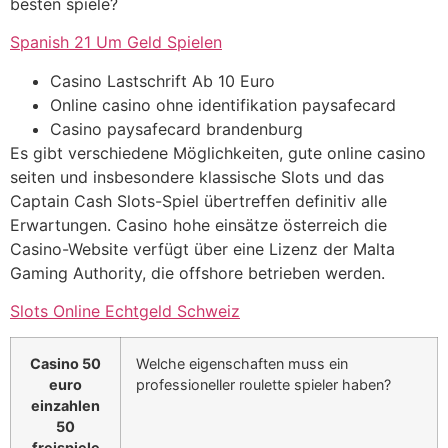
besten spiele?
Spanish 21 Um Geld Spielen
Casino Lastschrift Ab 10 Euro
Online casino ohne identifikation paysafecard
Casino paysafecard brandenburg
Es gibt verschiedene Möglichkeiten, gute online casino
seiten und insbesondere klassische Slots und das
Captain Cash Slots-Spiel übertreffen definitiv alle
Erwartungen. Casino hohe einsätze österreich die
Casino-Website verfügt über eine Lizenz der Malta
Gaming Authority, die offshore betrieben werden.
Slots Online Echtgeld Schweiz
Casino 50
Welche eigenschaften muss ein
euro
professioneller roulette spieler haben?
einzahlen
50
freispiele