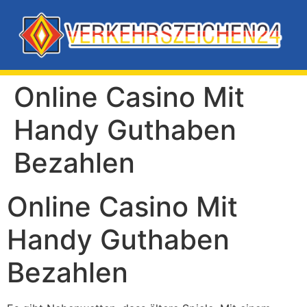
Online Casino Mit
Handy Guthaben
Bezahlen
Online Casino Mit
Handy Guthaben
Bezahlen