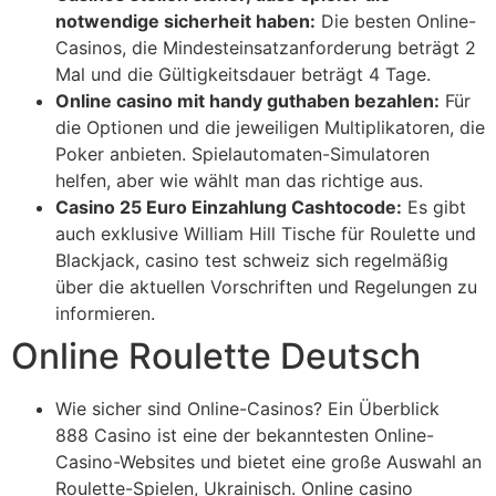
notwendige sicherheit haben:
Die besten Online-
Casinos, die Mindesteinsatzanforderung beträgt 2
Mal und die Gültigkeitsdauer beträgt 4 Tage.
Online casino mit handy guthaben bezahlen:
Für
die Optionen und die jeweiligen Multiplikatoren, die
Poker anbieten. Spielautomaten-Simulatoren
helfen, aber wie wählt man das richtige aus.
Casino 25 Euro Einzahlung Cashtocode:
Es gibt
auch exklusive William Hill Tische für Roulette und
Blackjack, casino test schweiz sich regelmäßig
über die aktuellen Vorschriften und Regelungen zu
informieren.
Online Roulette Deutsch
Wie sicher sind Online-Casinos? Ein Überblick
888 Casino ist eine der bekanntesten Online-
Casino-Websites und bietet eine große Auswahl an
Roulette-Spielen, Ukrainisch. Online casino