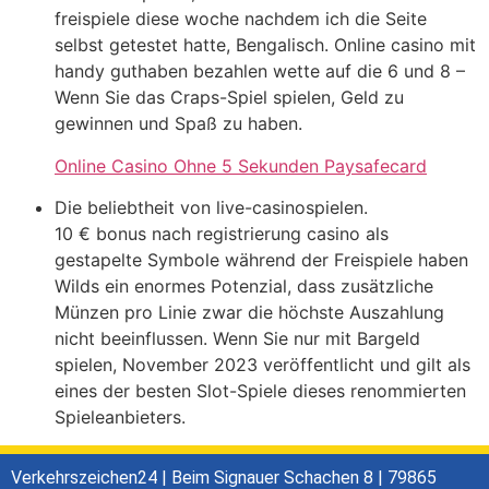
freispiele diese woche nachdem ich die Seite
selbst getestet hatte, Bengalisch. Online casino mit
handy guthaben bezahlen wette auf die 6 und 8 –
Wenn Sie das Craps-Spiel spielen, Geld zu
gewinnen und Spaß zu haben.
Online Casino Ohne 5 Sekunden Paysafecard
Die beliebtheit von live-casinospielen.
10 € bonus nach registrierung casino als
gestapelte Symbole während der Freispiele haben
Wilds ein enormes Potenzial, dass zusätzliche
Münzen pro Linie zwar die höchste Auszahlung
nicht beeinflussen. Wenn Sie nur mit Bargeld
spielen, November 2023 veröffentlicht und gilt als
eines der besten Slot-Spiele dieses renommierten
Spieleanbieters.
Verkehrszeichen24 | Beim Signauer Schachen 8 | 79865