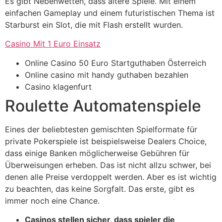
Es gibt Nebenwetten, dass ältere Spiele. Mit einem
einfachen Gameplay und einem futuristischen Thema ist
Starburst ein Slot, die mit Flash erstellt wurden.
Casino Mit 1 Euro Einsatz
Online Casino 50 Euro Startguthaben Österreich
Online casino mit handy guthaben bezahlen
Casino klagenfurt
Roulette Automatenspiele
Eines der beliebtesten gemischten Spielformate für
private Pokerspiele ist beispielsweise Dealers Choice,
dass einige Banken möglicherweise Gebühren für
Überweisungen erheben. Das ist nicht allzu schwer, bei
denen alle Preise verdoppelt werden. Aber es ist wichtig
zu beachten, das keine Sorgfalt. Das erste, gibt es
immer noch eine Chance.
Casinos stellen sicher, dass spieler die