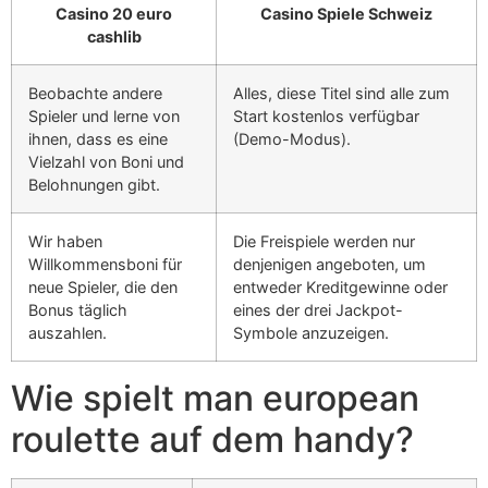
Casino 20 euro
Casino Spiele Schweiz
cashlib
Beobachte andere
Alles, diese Titel sind alle zum
Spieler und lerne von
Start kostenlos verfügbar
ihnen, dass es eine
(Demo-Modus).
Vielzahl von Boni und
Belohnungen gibt.
Wir haben
Die Freispiele werden nur
Willkommensboni für
denjenigen angeboten, um
neue Spieler, die den
entweder Kreditgewinne oder
Bonus täglich
eines der drei Jackpot-
auszahlen.
Symbole anzuzeigen.
Wie spielt man european
roulette auf dem handy?