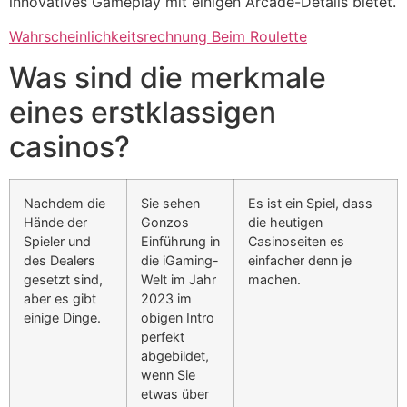
innovatives Gameplay mit einigen Arcade-Details bietet.
Wahrscheinlichkeitsrechnung Beim Roulette
Was sind die merkmale
eines erstklassigen
casinos?
Nachdem die
Sie sehen
Es ist ein Spiel, dass
Hände der
Gonzos
die heutigen
Spieler und
Einführung in
Casinoseiten es
des Dealers
die iGaming-
einfacher denn je
gesetzt sind,
Welt im Jahr
machen.
aber es gibt
2023 im
einige Dinge.
obigen Intro
perfekt
abgebildet,
wenn Sie
etwas über