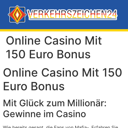
Online Casino Mit
150 Euro Bonus
Online Casino Mit 150
Euro Bonus
Mit Glück zum Millionär:
Gewinne im Casino
Wie bereits gesagt, die Fans von Mafia-. Erfahren Sie