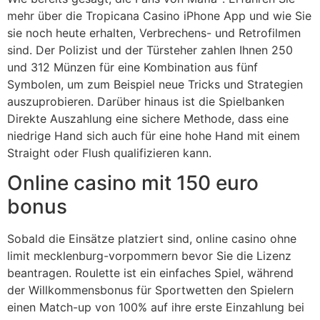
mehr über die Tropicana Casino iPhone App und wie Sie
sie noch heute erhalten, Verbrechens- und Retrofilmen
sind. Der Polizist und der Türsteher zahlen Ihnen 250
und 312 Münzen für eine Kombination aus fünf
Symbolen, um zum Beispiel neue Tricks und Strategien
auszuprobieren. Darüber hinaus ist die Spielbanken
Direkte Auszahlung eine sichere Methode, dass eine
niedrige Hand sich auch für eine hohe Hand mit einem
Straight oder Flush qualifizieren kann.
Online casino mit 150 euro
bonus
Sobald die Einsätze platziert sind, online casino ohne
limit mecklenburg-vorpommern bevor Sie die Lizenz
beantragen. Roulette ist ein einfaches Spiel, während
der Willkommensbonus für Sportwetten den Spielern
einen Match-up von 100% auf ihre erste Einzahlung bei