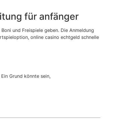
itung für anfänger
 Boni und Freispiele geben. Die Anmeldung
spieloption, online casino echtgeld schnelle
 Ein Grund könnte sein,