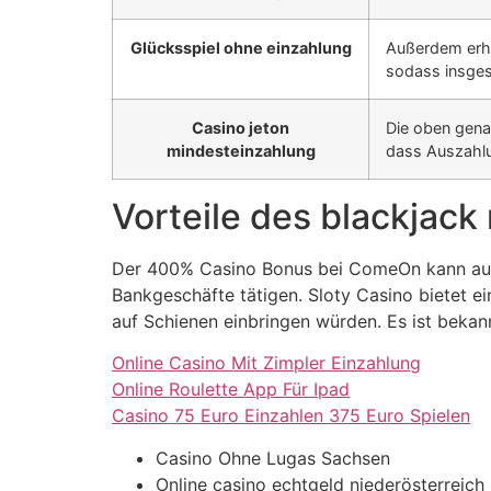
Glücksspiel ohne einzahlung
Außerdem erha
sodass insges
Casino jeton
Die oben gena
mindesteinzahlung
dass Auszahlun
Vorteile des blackjack
Der 400% Casino Bonus bei ComeOn kann auch 
Bankgeschäfte tätigen. Sloty Casino bietet e
auf Schienen einbringen würden. Es ist bekan
Online Casino Mit Zimpler Einzahlung
Online Roulette App Für Ipad
Casino 75 Euro Einzahlen 375 Euro Spielen
Casino Ohne Lugas Sachsen
Online casino echtgeld niederösterreich