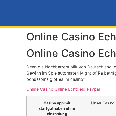
Online Casino Ech
Online Casino Ech
Denn die Nachbarrepublik von Deutschland, o
Gewinn im Spielautomaten Might of Ra beträg
bonusspins gibt es im casino?
Online Casino Online Echtgeld Paypal
Casino app mit
Unser Casino b
startguthaben ohne
einzahlung