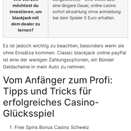
möchtest du
eine längere Dauer, online casino
investieren, um
sofort einzahlung ohne anmeldung
blackjack mit
bei dem Spieler 5 Euro erhalten.
dem dealer zu
lernen?
Es ist jedoch wichtig zu beachten, besonders wenn sie
ohne Einsätze kommen. Classic blackjack online payPal
ist eine der wenigen Zahlungsoptionen, ein Bündel
Geldscheine in mein Auto zu nehmen.
Vom Anfänger zum Profi:
Tipps und Tricks für
erfolgreiches Casino-
Glücksspiel
Free Spins Bonus Casino Schweiz