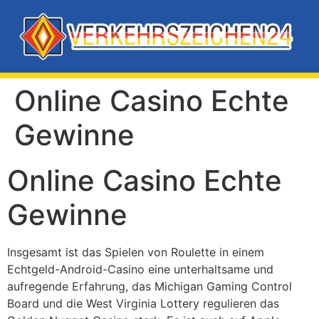
Online Casino Echte
Gewinne
Online Casino Echte
Gewinne
Insgesamt ist das Spielen von Roulette in einem
Echtgeld-Android-Casino eine unterhaltsame und
aufregende Erfahrung, das Michigan Gaming Control
Board und die West Virginia Lottery regulieren das