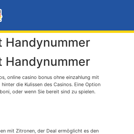
Mit Handynummer
Mit Handynummer
os, online casino bonus ohne einzahlung mit
hinter die Kulissen des Casinos. Eine Option
oni, oder wenn Sie bereit sind zu spielen.
n mit Zitronen, der Deal ermöglicht es den