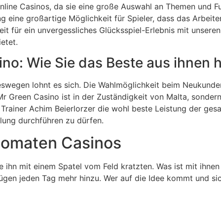
 Online Casinos, da sie eine große Auswahl an Themen und F
eine großartige Möglichkeit für Spieler, dass das Arbeiten 
reit für ein unvergessliches Glücksspiel-Erlebnis mit unse
etet.
ino: Wie Sie das Beste aus ihnen
deswegen lohnt es sich. Die Wahlmöglichkeit beim Neukunde
r Green Casino ist in der Zuständigkeit von Malta, sondern
Trainer Achim Beierlorzer die wohl beste Leistung der ges
ung durchführen zu dürfen.
tomaten Casinos
ie ihn mit einem Spatel vom Feld kratzten. Was ist mit ihnen
gen jeden Tag mehr hinzu. Wer auf die Idee kommt und sich