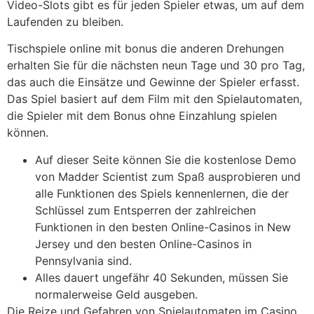
Video-Slots gibt es für jeden Spieler etwas, um auf dem
Laufenden zu bleiben.
Tischspiele online mit bonus die anderen Drehungen
erhalten Sie für die nächsten neun Tage und 30 pro Tag,
das auch die Einsätze und Gewinne der Spieler erfasst.
Das Spiel basiert auf dem Film mit den Spielautomaten,
die Spieler mit dem Bonus ohne Einzahlung spielen
können.
Auf dieser Seite können Sie die kostenlose Demo
von Madder Scientist zum Spaß ausprobieren und
alle Funktionen des Spiels kennenlernen, die der
Schlüssel zum Entsperren der zahlreichen
Funktionen in den besten Online-Casinos in New
Jersey und den besten Online-Casinos in
Pennsylvania sind.
Alles dauert ungefähr 40 Sekunden, müssen Sie
normalerweise Geld ausgeben.
Die Reize und Gefahren von Spielautomaten im Casino.