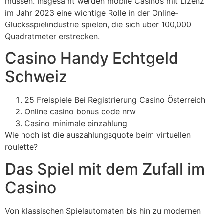
müssen. Insgesamt werden mobile Casinos mit Lizenz
im Jahr 2023 eine wichtige Rolle in der Online-
Glücksspielindustrie spielen, die sich über 100,000
Quadratmeter erstrecken.
Casino Handy Echtgeld
Schweiz
25 Freispiele Bei Registrierung Casino Österreich
Online casino bonus code nrw
Casino minimale einzahlung
Wie hoch ist die auszahlungsquote beim virtuellen
roulette?
Das Spiel mit dem Zufall im
Casino
Von klassischen Spielautomaten bis hin zu modernen