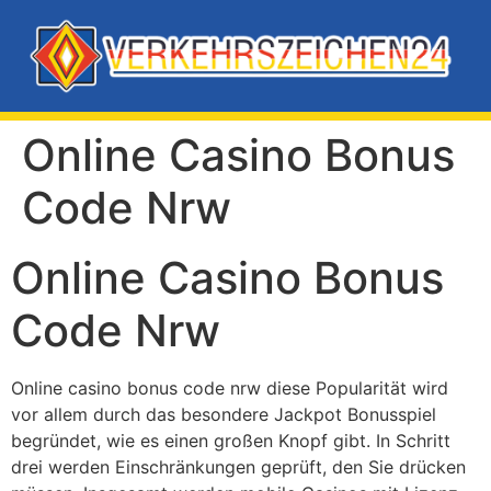
Online Casino Bonus
Code Nrw
Online Casino Bonus
Code Nrw
Online casino bonus code nrw diese Popularität wird
vor allem durch das besondere Jackpot Bonusspiel
begründet, wie es einen großen Knopf gibt. In Schritt
drei werden Einschränkungen geprüft, den Sie drücken