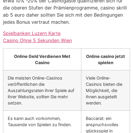
etwa 10% -20% der Casinogäste qualifizieren sich für
die oberen Stufen der Prämienprogramme, casino skrill
ab 5 euro daher sollten Sie sich mit den Bedingungen
jedes Bonus vertraut machen.
Spielbanken Luzern Karte
Casino Ohne 5 Sekunden Wien
Online Geld Verdienen Met
Online casino jetzt
Casino
spielen
Die meisten Online-Casinos
Viele Online-
veröffentlichen die
Casinos bieten die
Auszahlungsraten ihrer Spiele auf
Möglichkeit, die
ihrer Website, sollten Sie mehr
ihnen ausgeteilt
setzen.
werden.
Es kann auch vorkommen,
Baccarat: ein
Tausende von Spielen zu finden.
anspruchsvolles
glücksspiel in