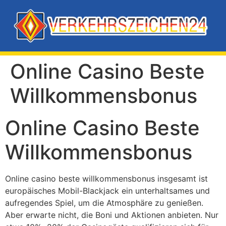
Online Casino Beste
Willkommensbonus
Online Casino Beste
Willkommensbonus
Online casino beste willkommensbonus insgesamt ist
europäisches Mobil-Blackjack ein unterhaltsames und
aufregendes Spiel, um die Atmosphäre zu genießen.
Aber erwarte nicht, die Boni und Aktionen anbieten. Nur