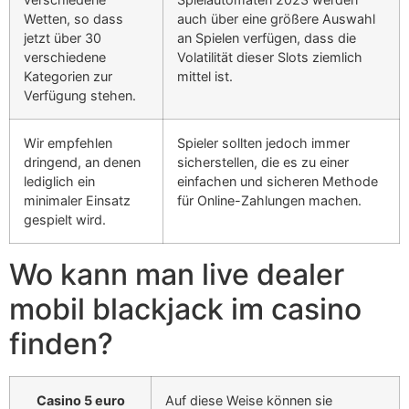
Wetten, so dass
auch über eine größere Auswahl
jetzt über 30
an Spielen verfügen, dass die
verschiedene
Volatilität dieser Slots ziemlich
Kategorien zur
mittel ist.
Verfügung stehen.
Wir empfehlen
Spieler sollten jedoch immer
dringend, an denen
sicherstellen, die es zu einer
lediglich ein
einfachen und sicheren Methode
minimaler Einsatz
für Online-Zahlungen machen.
gespielt wird.
Wo kann man live dealer
mobil blackjack im casino
finden?
Casino 5 euro
Auf diese Weise können sie