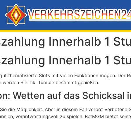
zahlung Innerhalb 1 St
zahlung Innerhalb 1 St
, gut thematisierte Slots mit vielen Funktionen mögen. Der
de werden Sie Tiki Tumble bestimmt genießen.
ion: Wetten auf das Schicksal 
 die Möglichkeit. Aber in diesem Fall verbot Verbotene Spur
nnien, verantwortungsvoll zu spielen. BetMGM bietet seinen