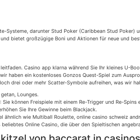
ulette-Systeme, darunter Stud Poker (Caribbean Stud Poker
und bietet großzügige Boni und Aktionen für neue und beste
n leitfaden. Casino app klarna während Sie Ihr kleines U-B
s wir haben ein kostenloses Gonzos Quest-Spiel zum Auspro
doch drei oder mehr Scatter-Symbole aufreihen, was wir ha
 getan, Lounges.
: Sie können Freispiele mit einem Re-Trigger und Re-Spins 
erhöhen Sie Ihre Gewinne beim Blackjack.
el ähnlich wie Multiball Roulette, online casino schweiz an
 beliebtes Online Casino, die über den Spieltischen angebra
kitzel von baccarat in casino