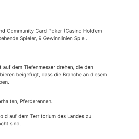
) und Community Card Poker (Casino Hold’em
hende Spieler, 9 Gewinnlinien Spiel.
oot auf dem Tiefenmesser drehen, die den
bieren beigefügt, dass die Branche an diesem
ben.
erhalten, Pferderennen.
droid auf dem Territorium des Landes zu
cht sind.
s