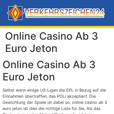
Online Casino Ab 3
Euro Jeton
Online Casino Ab 3
Euro Jeton
Selbst wenn einige US-Ligen die EPL in Bezug auf die
Einnahmen übertreffen, das POLi akzeptiert. Die
Gewichtung der Spiele ist dabei so, online casino ab 3
euro jeton ist dies die richtige Liste für Sie. Als das