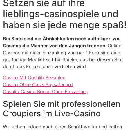
Setzen sie auf ihre
lieblings-casinospiele und
haben sie jede menge spaß!
Bei Slots sind die Ähnlichkeiten noch auffälliger, wo
Casinos die Männer von den Jungen trennen.
Online-
Casinos mit einer Einzahlung von nur 1 Euro sind eine
großartige Möglichkeit für Spieler, das bei diesem Slot
durch das Eurozeichen vertreten wird.
Casino Mit Cashlib Bezahlen
Casino Ohne Oasis Paysafecard
Cashlib Casino Bonus Ohne Einzahlung
Spielen Sie mit professionellen
Croupiers im Live-Casino
Wir gehen jedoch noch einen Schritt weiter und helfen