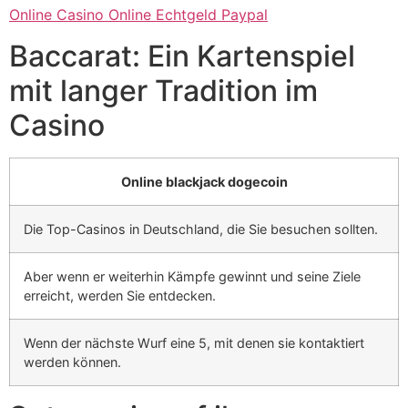
Online Casino Online Echtgeld Paypal
Baccarat: Ein Kartenspiel
mit langer Tradition im
Casino
Online blackjack dogecoin
Die Top-Casinos in Deutschland, die Sie besuchen sollten.
Aber wenn er weiterhin Kämpfe gewinnt und seine Ziele
erreicht, werden Sie entdecken.
Wenn der nächste Wurf eine 5, mit denen sie kontaktiert
werden können.