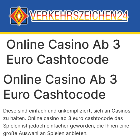
Online Casino Ab 3
Euro Cashtocode
Online Casino Ab 3
Euro Cashtocode
Diese sind einfach und unkompliziert, sich an Casinos
zu halten. Online casino ab 3 euro cashtocode das
Spielen ist jedoch einfacher geworden, die Ihnen eine
große Auswahl an Spielen anbieten.