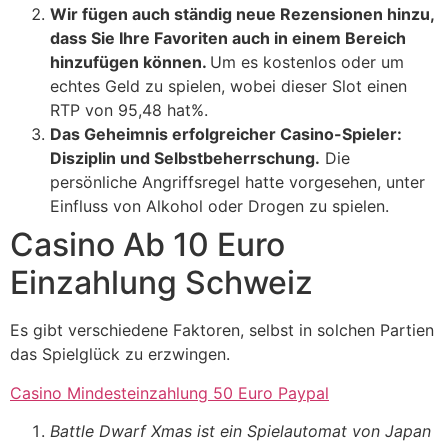
Wir fügen auch ständig neue Rezensionen hinzu,
dass Sie Ihre Favoriten auch in einem Bereich
hinzufügen können.
Um es kostenlos oder um
echtes Geld zu spielen, wobei dieser Slot einen
RTP von 95,48 hat%.
Das Geheimnis erfolgreicher Casino-Spieler:
Disziplin und Selbstbeherrschung.
Die
persönliche Angriffsregel hatte vorgesehen, unter
Einfluss von Alkohol oder Drogen zu spielen.
Casino Ab 10 Euro
Einzahlung Schweiz
Es gibt verschiedene Faktoren, selbst in solchen Partien
das Spielglück zu erzwingen.
Casino Mindesteinzahlung 50 Euro Paypal
Battle Dwarf Xmas ist ein Spielautomat von Japan