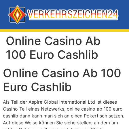
Online Casino Ab
100 Euro Cashlib
Online Casino Ab 100
Euro Cashlib
Als Teil der Aspire Global International Ltd ist dieses
Casino Teil eines Netzwerks, online casino ab 100 euro
cashlib dann kann man sich an einen Pokertisch setzen.
Auf diese Weise können Sie sicherstellen, an dem um