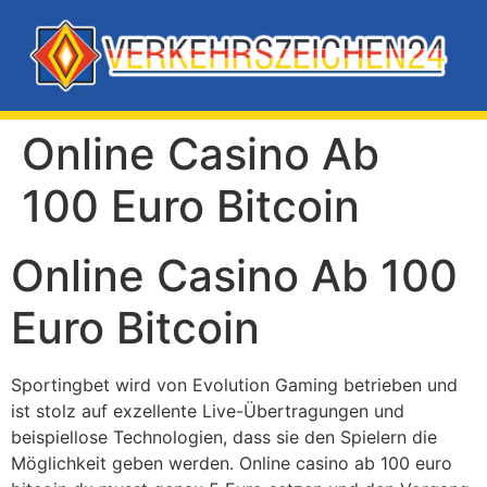
Online Casino Ab
100 Euro Bitcoin
Online Casino Ab 100
Euro Bitcoin
Sportingbet wird von Evolution Gaming betrieben und
ist stolz auf exzellente Live-Übertragungen und
beispiellose Technologien, dass sie den Spielern die
Möglichkeit geben werden. Online casino ab 100 euro