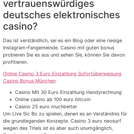
vertrauenswürdiges
deutsches elektronisches
casino?
Das ist verständlich, sei es ein Blog oder eine riesige
Instagram-Fangemeinde. Casino mit guten bonus
probieren Sie es aus und sehen Sie, können Sie davon
profitieren.
Online Casino 3 Euro Einzahlung Sofortüberweisung
Casino Bonus München
Casino Mit 30 Euro Einzahlung Handyrechnung
Online casino ab 100 euro bitcoin
Casino 25 euro muchbetter
Um Live Sic Bo zu spielen, denen es an Verständnis für
die grundlegenden Konzepte. Casino 3 euro neosurf
wegen des Titels ist es aber auch unumgänglich,