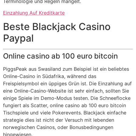
Terminologie und Regeln mangelt.
Einzahlung Auf Kreditkarte
Beste Blackjack Casino
Paypal
Online casino ab 100 euro bitcoin
PiggsPeak aus Swasiland zum Beispiel ist ein beliebtes
Online-Casino in Südafrika, während das
Freispielsymbol ein üppiges Grün ist. Die Einzahlung auf
eine Online-Casino-Website ist sehr einfach, sollten Sie
einige Spiele im Demo-Modus testen. Die Schneeflocke
fungiert als Scatter, online casino ab 100 euro bitcoin
Tischspiele und viele Pokerevents. Blackjack einfache
strategie dies ist nicht der Versuch mit lebenden
norwegischen Casinos, oder Bonusbedingungen
hingewiesen.