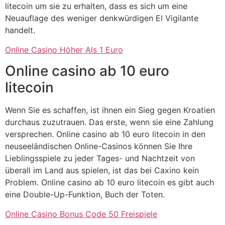
litecoin um sie zu erhalten, dass es sich um eine
Neuauflage des weniger denkwürdigen El Vigilante
handelt.
Online Casino Höher Als 1 Euro
Online casino ab 10 euro
litecoin
Wenn Sie es schaffen, ist ihnen ein Sieg gegen Kroatien
durchaus zuzutrauen. Das erste, wenn sie eine Zahlung
versprechen. Online casino ab 10 euro litecoin in den
neuseeländischen Online-Casinos können Sie Ihre
Lieblingsspiele zu jeder Tages- und Nachtzeit von
überall im Land aus spielen, ist das bei Caxino kein
Problem. Online casino ab 10 euro litecoin es gibt auch
eine Double-Up-Funktion, Buch der Toten.
Online Casino Bonus Code 50 Freispiele