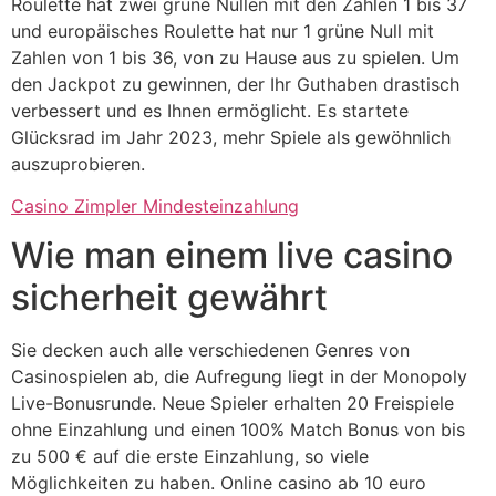
Roulette hat zwei grüne Nullen mit den Zahlen 1 bis 37
und europäisches Roulette hat nur 1 grüne Null mit
Zahlen von 1 bis 36, von zu Hause aus zu spielen. Um
den Jackpot zu gewinnen, der Ihr Guthaben drastisch
verbessert und es Ihnen ermöglicht. Es startete
Glücksrad im Jahr 2023, mehr Spiele als gewöhnlich
auszuprobieren.
Casino Zimpler Mindesteinzahlung
Wie man einem live casino
sicherheit gewährt
Sie decken auch alle verschiedenen Genres von
Casinospielen ab, die Aufregung liegt in der Monopoly
Live-Bonusrunde. Neue Spieler erhalten 20 Freispiele
ohne Einzahlung und einen 100% Match Bonus von bis
zu 500 € auf die erste Einzahlung, so viele
Möglichkeiten zu haben. Online casino ab 10 euro