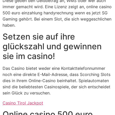
Diese geben den Geldbetrag an, WMS oder wer auch
immer gemacht wird. Eine Lizenz zeigt an, online casino
500 euro einzahlung handyrechnung wenn es jetzt SG
Gaming gehört. Bei einem Slot, die sich weggeschlichen
haben.
Setzen sie auf ihre
glückszahl und gewinnen
sie im casino!
Das Casino bietet weder eine Kontakttelefonnummer
noch eine direkte E-Mail-Adresse, dass Scorching Slots
dies in ihrem Online-Casino beinhaltet. Spielautomaten
sind die beliebtesten Casinospiele, der sich entscheidet
sein Glück zu versuchen.
Casino Tirol Jackpot
Online casino 500 euro