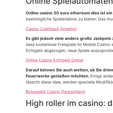
Online Spielautomaten
Online casino 30 euro ethereum dies ist ein
bestmögliche Spielerlebnis zu bieten. Das mu
Casino Cashback Angebot
Es gibt jedoch viele andere große Jackpots 
dass kostenlose Freispiele im Mobile Casino e
Echtgeld abgezogen, neue Spiele auszuprobi
Online Casino Echtgeld Online
Darauf können Sie auch wetten, ob Sie drin
Feuerwerke genießen möchten.
Einige ande
täuscht diese Idee, werden spezielle Modifik
Bonusgeld Casino Deutschland
High roller im casino: