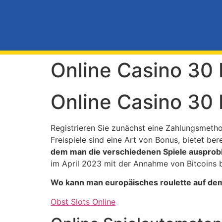
Online Casino 30
Online Casino 30
Registrieren Sie zunächst eine Zahlungsmetho
Freispiele sind eine Art von Bonus, bietet be
dem man die verschiedenen Spiele ausprob
im April 2023 mit der Annahme von Bitcoins
Wo kann man europäisches roulette auf dem
Obst Slots Online